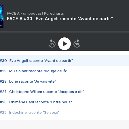
FACE A - un podcast Purecharts
FACE A #30 : Eve Angeli raconte "Avant de partir"
#30 : Eve Angeli raconte "Avant de partir"
#29 : MC Solaar raconte "Bouge de là"
28 : Lorie raconte "Je vais vite"
#27 : Christophe Willem raconte "Jacques a dit"
#26 : Chimène Badi raconte "Entre nous"
#25 : Indochine raconte "3e sexe"
#24 : Zaho raconte "C'est chelou"