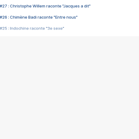
#27 : Christophe Willem raconte "Jacques a dit"
#26 : Chimène Badi raconte "Entre nous"
#25 : Indochine raconte "3e sexe"
#24 : Zaho raconte "C'est chelou"
#23 : Patrick Bruel raconte "Au café des délices"
#22 : Kyo raconte "Le chemin"
#21 : Nolwenn Leroy raconte "Cassé"
#20 : Patrick Hernandez raconte "Born to be alive"
#19 : Lorie raconte "Près de moi"
#18 : Michael Jones raconte "A nos actes manqués" (avec Jean-Jacque
#17 : Khaled raconte "Aïcha"
#16 : Corneille raconte "Parce qu'on vient de loin"