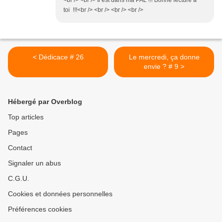
<br /> <br /> Il est dans ma PAL !!! Bonne lecture à
toi !!!<br /> <br /> <br /> <br />
< Dédicace # 26
Le mercredi, ça donne
envie ? # 9 >
Hébergé par Overblog
Top articles
Pages
Contact
Signaler un abus
C.G.U.
Cookies et données personnelles
Préférences cookies