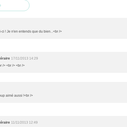
e
ui-ci ! Je n'en entends que du bien...<br />
éraire
17/11/2013 14:29
r /> <br /> <br />
oup aimé aussi !<br />
éraire
11/11/2013 12:49