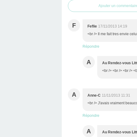
Ajouter un commentair
F
Feflie
17/11/2013 14:19
<br /> Il me fait tres envie cel
Répondre
A
Au Rendez-vous Litt
<br /> <br /> <br /> <b
A
Anne-C
11/11/2013 11:31
<br /> J'avais vraiment beauc
Répondre
A
Au Rendez-vous Litt