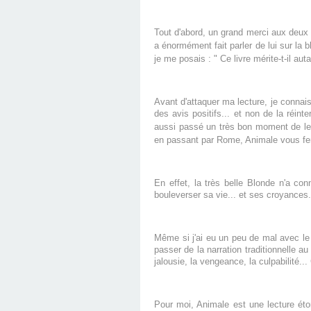
Tout d'abord, un grand merci aux deux 
a énormément fait parler de lui sur la b
je me posais : " Ce livre mérite-t-il aut
Avant d'attaquer ma lecture, je connai
des avis positifs... et non de la réin
aussi passé un très bon moment de l
en passant par Rome, Animale vous fer
En effet, la très belle Blonde n'a co
bouleverser sa vie... et ses croyances
Même si j'ai eu un peu de mal avec le p
passer de la narration traditionnelle a
jalousie, la vengeance, la culpabilité..
Pour moi, Animale est une lecture éto