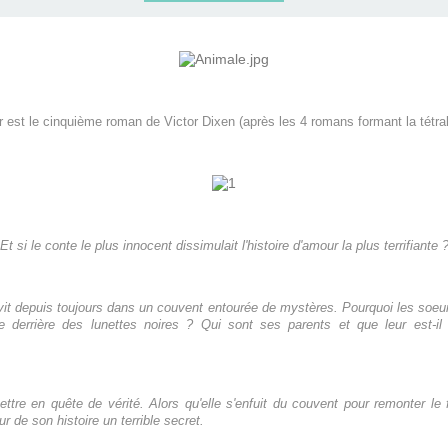
r est le cinquième roman de Victor Dixen (après les 4 romans formant la tétra
Et si le conte le plus innocent dissimulait l'histoire d'amour la plus terrifiante 
 vit depuis toujours dans un couvent entourée de mystères. Pourquoi les soeurs
e derrière des lunettes noires ? Qui sont ses parents et que leur est-i
ttre en quête de vérité. Alors qu'elle s'enfuit du couvent pour remonter le
ur de son histoire un terrible secret.