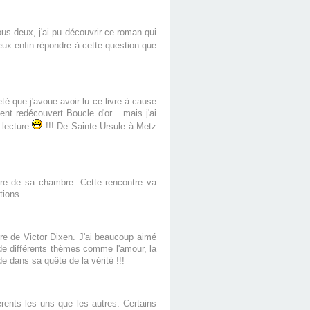
us deux, j'ai pu découvrir ce roman qui
e peux enfin répondre à cette question que
é que j'avoue avoir lu ce livre à cause
nt redécouvert Boucle d'or... mais j'ai
 lecture
!!! De Sainte-Ursule à Metz
être de sa chambre. Cette rencontre va
tions.
ture de Victor Dixen. J'ai beaucoup aimé
orde différents thèmes comme l'amour, la
de dans sa quête de la vérité !!!
rents les uns que les autres. Certains