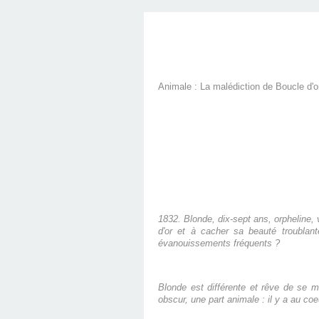
Animale : La malédiction de Boucle d'o
1832. Blonde, dix-sept ans, orpheline,
d'or et à cacher sa beauté troublant
évanouissements fréquents ?
Blonde est différente et rêve de se me
obscur, une part animale : il y a au coe