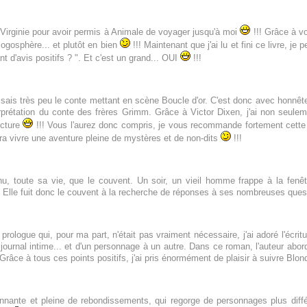
Virginie pour avoir permis à Animale de voyager jusqu'à moi
!!! Grâce à vo
logosphère... et plutôt en bien
!!! Maintenant que j'ai lu et fini ce livre, j
ant d'avis positifs ? ". Et c'est un grand... OUI
!!!
ssais très peu le conte mettant en scène Boucle d'or. C'est donc avec honnêtet
terprétation du conte des frères Grimm. Grâce à Victor Dixen, j'ai non seuleme
ecture
!!! Vous l'aurez donc compris, je vous recommande fortement cette
a vivre une aventure pleine de mystères et de non-dits
!!!
nnu, toute sa vie, que le couvent. Un soir, un vieil homme frappe à la fen
. Elle fuit donc le couvent à la recherche de réponses à ses nombreuses ques
rologue qui, pour ma part, n'était pas vraiment nécessaire, j'ai adoré l'écri
u journal intime... et d'un personnage à un autre. Dans ce roman, l'auteur ab
. Grâce à tous ces points positifs,
j'ai pris énormément de plaisir à suivre Blon
nnante et pleine de rebondissements, qui regorge de personnages plus diffé