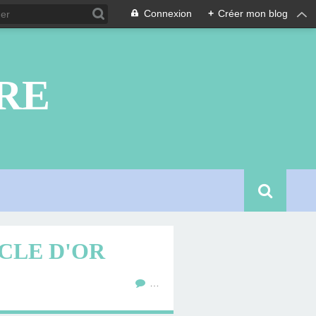
Connexion
+
Créer mon blog
RE
CLE D'OR
…