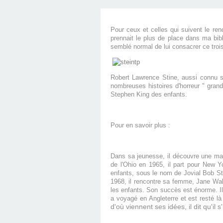
Pour ceux et celles qui suivent le r
prennait le plus de place dans ma bibl
semblé normal de lui consacrer ce troi
Robert Lawrence Stine, aussi connu s
nombreuses histoires d'horreur " grand
Stephen King des enfants.
Pour en savoir plus :
Dans sa jeunesse, il découvre une mach
de l'Ohio en 1965, il part pour New Y
enfants, sous le nom de Jovial Bob St
1968, il rencontre sa femme, Jane Waldh
les enfants. Son succès est énorme. Il 
a voyagé en Angleterre et est resté là 
d'où viennent ses idées, il dit qu'il s