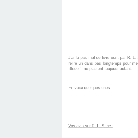
J'ai lu pas mal de livre écrit par R. L
relire un dans pas longtemps pour me r
Bleue " me plaisent toujours autant.
En voici quelques unes :
Vos avis sur R. L. Stine :