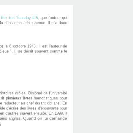
n
Top Ten Tuesday # 5
, que l'auteur qui
us lu dans mon adolescence. Il m'a donc
le 8 octobre 1943. Il est l'auteur de
 Bleue ". Il se décrit souvent comme le
stoires drôles. Diplômé de l'université
it plusieurs livres humoristiques pour
e rédacteur en chef durant dix ans. En
ide d'écrire des livres d'épouvante pour
en d'autres suivent ensuite. En 1999, il
Quand on lui demande
ains anglais.