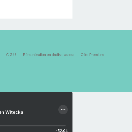
C.G.U.
Rémunération en droits d'auteur
Offre Premium
ien Witecka
-52:04