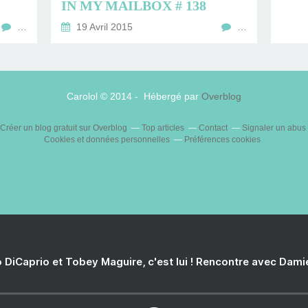
IN MY MAILBOX # 138
…
19 Avril 2015
…
Carolol © 2014 - Hébergé par
Overblog
Créer un blog gratuit sur Overblog
Top articles
Contact
Signaler un abus
Cookies et données personnelles
Préférences cookies
 DiCaprio et Tobey Maguire, c'est lui ! Rencontre avec Dam