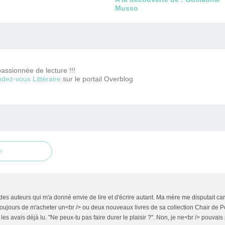
Musso
passionnée de lecture !!!
dez-vous Littéraire
sur le portail Overblog
e
n des auteurs qui m'a donné envie de lire et d'écrire autant. Ma mère me disputait ca
toujours de m'acheter un<br /> ou deux nouveaux livres de sa collection Chair de Po
 les avais déjà lu. "Ne peux-tu pas faire durer le plaisir ?". Non, je ne<br /> pouvais