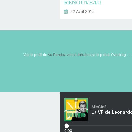
RENOUVEAU
22 Avril 2015
Voir le profil de
Au Rendez-vous Littéraire
sur le portail Overblog
AlloCiné
La VF de Leonardo
0:00