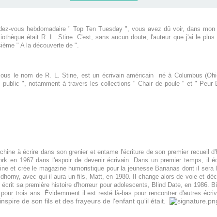
endez-vous hebdomadaire " Top Ten Tuesday ", vous avez dû voir, dans mo
iothèque était R. L. Stine. C'est, sans aucun doute, l'auteur que j'ai le pl
sième " A la découverte de ".
ous le nom de R. L. Stine, est un écrivain américain né à Columbus (Ohio) 
 public ", notamment à travers les collections " Chair de poule " et " Peur
ine à écrire dans son grenier et entame l'écriture de son premier recueil d'hi
ork en 1967 dans l'espoir de devenir écrivain. Dans un premier temps, il écr
ine et crée le magazine humoristique pour la jeunesse Bananas dont il sera l
orny, avec qui il aura un fils, Matt, en 1980. Il change alors de voie et déc
écrit sa première histoire d'horreur pour adolescents, Blind Date, en 1986. Bi
pour trois ans. Évidemment il est resté là-bas pour rencontrer d'autres écriv
'inspire de son fils et des frayeurs de l'enfant qu'il était.