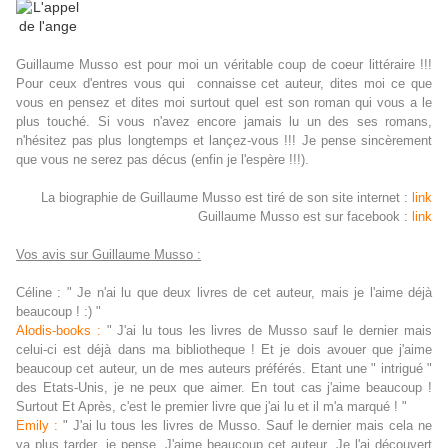
Guillaume Musso est pour moi un véritable coup de coeur littéraire !!!
Pour ceux d'entres vous qui connaisse cet auteur, dites moi ce que
vous en pensez et dites moi surtout quel est son roman qui vous a le
plus touché. Si vous n'avez encore jamais lu un des ses romans,
n'hésitez pas plus longtemps et lançez-vous !!! Je pense sincèrement
que vous ne serez pas décus (enfin je l'espère !!!).
La biographie de Guillaume Musso est tiré de son site internet :
link
Guillaume Musso est sur facebook :
link
Vos avis sur Guillaume Musso :
Céline : " Je n'ai lu que deux livres de cet auteur, mais je l'aime déjà
beaucoup ! :) "
Alodis-books :
" J'ai lu tous les livres de Musso sauf le dernier mais
celui-ci est déjà dans ma bibliotheque ! Et je dois avouer que j'aime
beaucoup cet auteur, un de mes auteurs préférés. Etant une " intrigué "
des Etats-Unis, je ne peux que aimer. En tout cas j'aime beaucoup !
Surtout Et Après, c'est le premier livre que j'ai lu et il m'a marqué ! "
Emily :
" J'ai lu tous les livres de Musso. Sauf le dernier mais cela ne
va plus tarder, je pense. J'aime beaucoup cet auteur. Je l'ai découvert