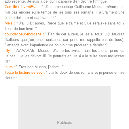
adolescente. Je suis à ce jour incapable d'en décrire l'intrigue. "
Camille / Livre4Ever :
" J'aime beaucoup Guillaume Musso, même si je
n'ai pas encore eu le temps de lire tous ses romans. Il a vraiment une
plume délicate et captivante ! "
Mels :
" J'ai lu Et après, Parce que je t'aime et Que serais-je sans toi ?
Tous de bon livr
e. "
coupdecoeur-morgane :
" Fan de cet auteur, je les ai tous lu (il faudrait
d'ailleurs que j'en relise certaines car je ne me rappelle pas de tous).
J'attends avec impatience de pouvoir me procurer le dernier :). "
lilly :
" AAAAAAh ! Musso ! J'aime les livres, mais les siens, je ne les
lis pas... je les dévore !!! Je pourrais en lire 4 à la suite sans me lasser
!!! "
laura :
" Très bon Musso, j'adore . "
Toute le lecture de sev :
" J'ai lu deux de ces romans et je pense en lire
d'autres. "
Publicité