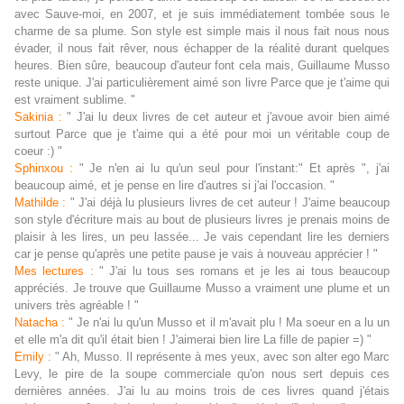
avec Sauve-moi, en 2007, et je suis immédiatement tombée sous le
charme de sa plume. Son style est simple mais il nous fait nous nous
évader, il nous fait rêver, nous échapper de la réalité durant quelques
heures. Bien sûre, beaucoup d'auteur font cela mais, Guillaume Musso
reste unique. J'ai particulièrement aimé son livre Parce que je t'aime qui
est vraiment sublime. "
Sakinia :
" J'ai lu deux livres de cet auteur et j'avoue avoir bien aimé
surtout Parce que je t'aime qui a été pour moi un véritable coup de
coeur :) "
Sphinxou :
" Je n'en ai lu qu'un seul pour l'instant:" Et après ", j'ai
beaucoup aimé, et je pense en lire d'autres si j'ai l'occasion. "
Mathilde :
" J'ai déjà lu plusieurs livres de cet auteur ! J'aime beaucoup
son style d'écriture mais au bout de plusieurs livres je prenais moins de
plaisir à les lires, un peu lassée... Je vais cependant lire les derniers
car je pense qu'après une petite pause je vais à nouveau apprécier ! "
Mes lectures :
" J'ai lu tous ses romans et je les ai tous beaucoup
appréciés. Je trouve que Guillaume Musso a vraiment une plume et un
univers très agréable ! "
Natacha :
" Je n'ai lu qu'un Musso et il m'avait plu ! Ma soeur en a lu un
et elle m'a dit qu'il était bien ! J'aimerai bien lire La fille de papier =) "
Emily :
" Ah, Musso. Il représente à mes yeux, avec son alter ego Marc
Levy, le pire de la soupe commerciale qu'on nous sert depuis ces
dernières années. J'ai lu au moins trois de ces livres quand j'étais