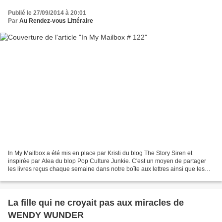
Publié le 27/09/2014 à 20:01
Par
Au Rendez-vous Littéraire
In My Mailbox a été mis en place par Kristi du blog The Story Siren et
inspirée par Alea du blop Pop Culture Junkie. C'est un moyen de partager
les livres reçus chaque semaine dans notre boîte aux lettres ainsi que les
livres achetés ou empruntés à la...
La fille qui ne croyait pas aux miracles de
WENDY WUNDER