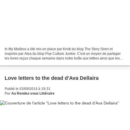
In My Mailbox a été mis en place par Kristi du blog The Story Siren et
inspirée par Alea du blop Pop Culture Junkie. C'est un moyen de partager
les livres reçus chaque semaine dans notre boîte aux lettres ainsi que les
livres achetés ou empruntés à la...
Love letters to the dead d'Ava Dellaira
Publié le 03/09/2014 à 19:31
Par
Au Rendez-vous Littéraire