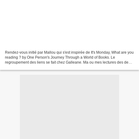
Rendez-vous initié par Mallou qui s'est inspirée de It's Monday, What are you
reading ? by One Person's Journey Through a World of Books. Le
regroupement des liens se fait chez Galleane. Ma ou mes lectures des deux
dernières semaines (mon avis sur Geek...