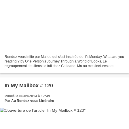
Rendez-vous initié par Mallou qui s'est inspirée de It's Monday, What are you
reading ? by One Person's Journey Through a World of Books. Le
regroupement des liens se fait chez Galleane. Ma ou mes lectures des
quatre dernières semaines (mes avis sur La...
In My Mailbox # 120
Publié le 06/09/2014 à 17:49
Par
Au Rendez-vous Littéraire