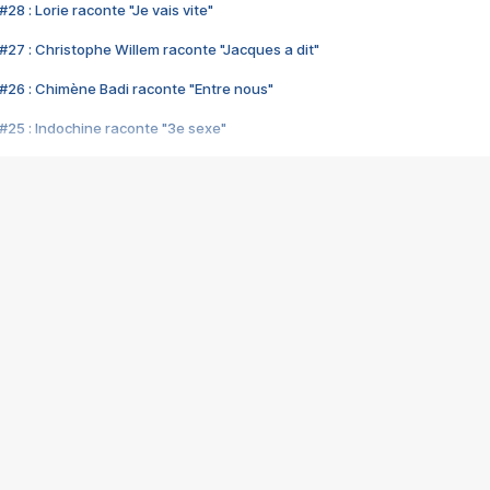
28 : Lorie raconte "Je vais vite"
#27 : Christophe Willem raconte "Jacques a dit"
#26 : Chimène Badi raconte "Entre nous"
#25 : Indochine raconte "3e sexe"
#24 : Zaho raconte "C'est chelou"
#23 : Patrick Bruel raconte "Au café des délices"
#22 : Kyo raconte "Le chemin"
#21 : Nolwenn Leroy raconte "Cassé"
#20 : Patrick Hernandez raconte "Born to be alive"
#19 : Lorie raconte "Près de moi"
#18 : Michael Jones raconte "A nos actes manqués" (avec Jean-Jacque
#17 : Khaled raconte "Aïcha"
#16 : Corneille raconte "Parce qu'on vient de loin"