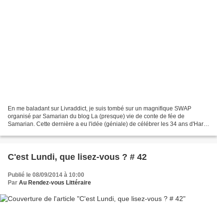
En me baladant sur Livraddict, je suis tombé sur un magnifique SWAP
organisé par Samarian du blog La (presque) vie de conte de fée de
Samarian. Cette dernière a eu l'idée (géniale) de célébrer les 34 ans d'Harry
Potter en créant le SWAP Joyeux anniversaire...
C'est Lundi, que lisez-vous ? # 42
Publié le 08/09/2014 à 10:00
Par
Au Rendez-vous Littéraire