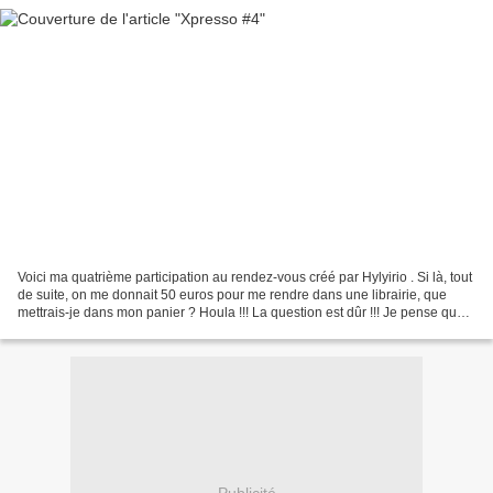
Voici ma quatrième participation au rendez-vous créé par Hylyirio . Si là, tout
de suite, on me donnait 50 euros pour me rendre dans une librairie, que
mettrais-je dans mon panier ? Houla !!! La question est dûr !!! Je pense que
je mettrais Divergente,...