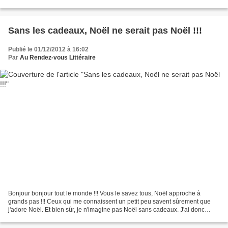
toujours aimé lire...
Sans les cadeaux, Noël ne serait pas Noël !!!
Publié le 01/12/2012 à 16:02
Par
Au Rendez-vous Littéraire
Bonjour bonjour tout le monde !!! Vous le savez tous, Noël approche à
grands pas !!! Ceux qui me connaissent un petit peu savent sûrement que
j'adore Noël. Et bien sûr, je n'imagine pas Noël sans cadeaux. J'ai donc
décidé de vous proposer un concours...