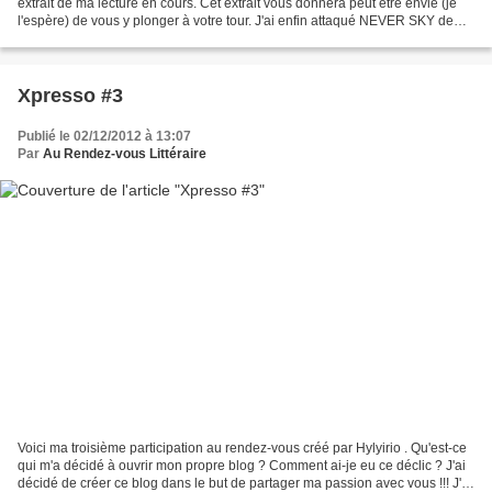
extrait de ma lecture en cours. Cet extrait vous donnera peut être envie (je
l'espère) de vous y plonger à votre tour. J'ai enfin attaqué NEVER SKY de
Veronica Rossi. J'en profite pour...
Xpresso #3
Publié le 02/12/2012 à 13:07
Par
Au Rendez-vous Littéraire
Voici ma troisième participation au rendez-vous créé par Hylyirio . Qu'est-ce
qui m'a décidé à ouvrir mon propre blog ? Comment ai-je eu ce déclic ? J'ai
décidé de créer ce blog dans le but de partager ma passion avec vous !!! J'ai