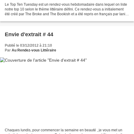
Le Top Ten Tuesday est un rendez-vous hebdomadaire dans lequel on liste
notre top 10 selon le thème littéraire défini. Ce rendez-vous a initialement
été créé par The Broke and The Bookish et a été repris en français par Iani.
J-20 avant Noël !!! C'est...
Envie d'extrait # 44
Publié le 03/12/2012 à 21:10
Par
Au Rendez-vous Littéraire
Chaques lundis, pour commencer la semaine en beauté , je vous met un