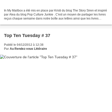
In My Mailbox a été mis en place par Kristi du blog The Story Siren et inspiré
par Alea du blog Pop Culture Junkie . C'est un moyen de partager les livres
reçus chaque semaine dans notre boîte aux lettres ainsi que les livres
achetés ou empruntés à la...
Top Ten Tuesday # 37
Publié le 04/12/2012 à 12:38
Par
Au Rendez-vous Littéraire