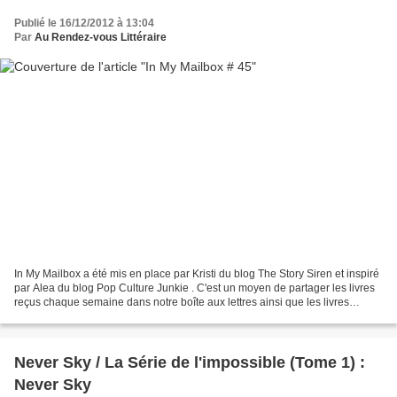
Publié le 16/12/2012 à 13:04
Par
Au Rendez-vous Littéraire
In My Mailbox a été mis en place par Kristi du blog The Story Siren et inspiré
par Alea du blog Pop Culture Junkie . C'est un moyen de partager les livres
reçus chaque semaine dans notre boîte aux lettres ainsi que les livres
achetés ou empruntés à la...
Never Sky / La Série de l'impossible (Tome 1) :
Never Sky